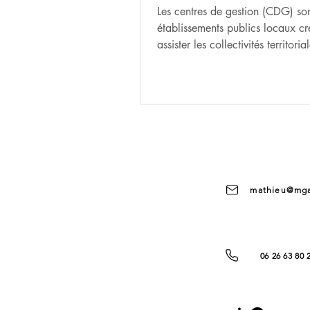
Les centres de gestion (CDG) so
établissements publics locaux cr
assister les collectivités territori
leur gestion ad
mathieu@mga
06 26 63 80 