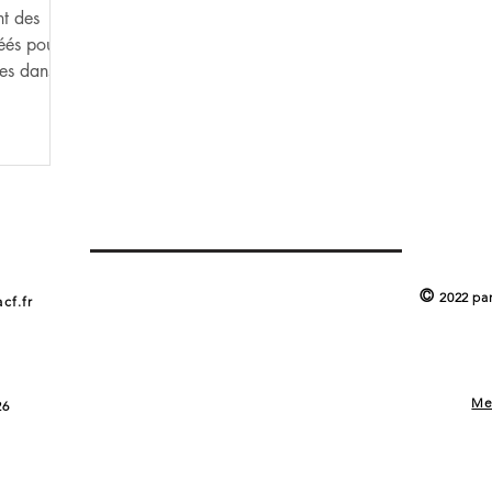
nt des
éés pour
ales dans
©
2022 pa
cf.fr
Me
26