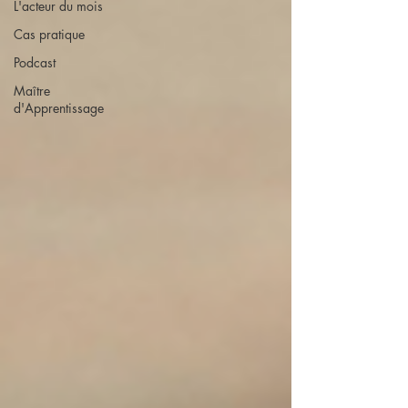
L'acteur du mois
Cas pratique
Podcast
Maître
d'Apprentissage