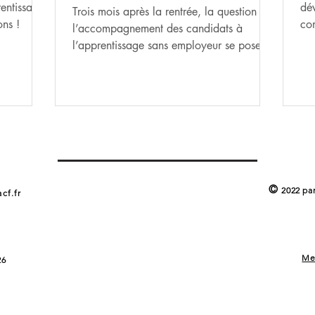
rentissage
dév
Trois mois après la rentrée, la question de
ons !
co
l’accompagnement des candidats à
Le 
l’apprentissage sans employeur se pose.
Tour d’horizon des solu
©
2022 pa
cf.fr
Me
26