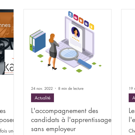
24 nov. 2022
8 min de lecture
19 
Actualité
A
Les
L'accompagnement des
Le
poser !
candidats à l'apprentissage
l'
sans employeur
fois une
Ch