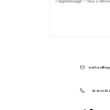
l'Apprentissage" ! Vous y retrou
résumé de nos articles récents...
mathieu@mga
06 26 63 80 