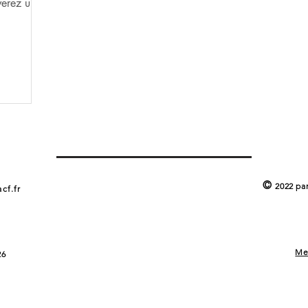
verez un
©
2022 pa
cf.fr
Me
26