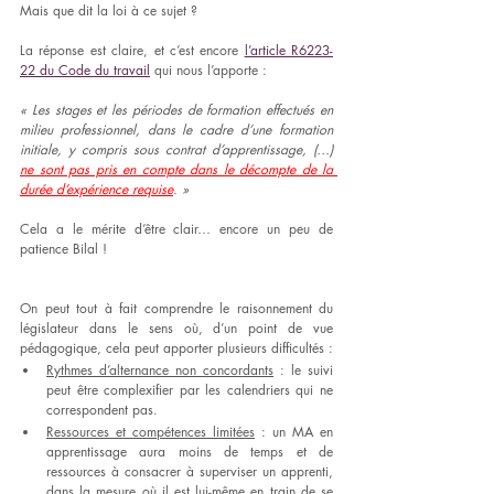
Mais que dit la loi à ce sujet ? 
La réponse est claire, et c’est encore 
l’article R6223-
22 du Code du travail
 qui nous l’apporte :
« Les stages et les périodes de formation effectués en 
milieu professionnel, dans le cadre d’une formation 
initiale, y compris sous contrat d’apprentissage, (…) 
ne sont pas pris en compte dans le décompte de la 
durée d’expérience requise
. »
Cela a le mérite d’être clair… encore un peu de 
patience Bilal !
On peut tout à fait comprendre le raisonnement du 
législateur dans le sens où, d’un point de vue 
pédagogique, cela peut apporter plusieurs difficultés : 
Rythmes d’alternance non concordants
 : le suivi 
peut être complexifier par les calendriers qui ne 
correspondent pas. 
Ressources et compétences limitées
 : un MA en 
apprentissage aura moins de temps et de 
ressources à consacrer à superviser un apprenti, 
dans la mesure où il est lui-même en train de se 