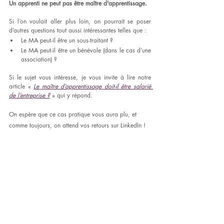
Un apprenti ne peut pas être maître d'apprentissage.
Si l’on voulait aller plus loin, on pourrait se poser 
d’autres questions tout aussi intéressantes telles que : 
Le MA peut-il être un sous-traitant ? 
Le MA peut-il être un bénévole (dans le cas d’une 
association) ? 
Si le sujet vous intéresse, je vous invite à lire notre 
article « 
Le maître d’apprentissage doit-il être salarié 
de l’entreprise ?
 » qui y répond. 
On espère que ce cas pratique vous aura plu, et 
comme toujours, on attend vos retours sur LinkedIn ! 