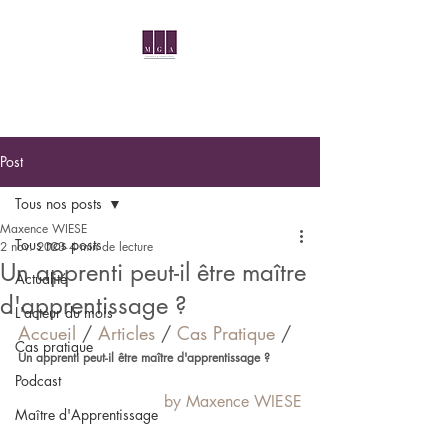
Post
Tous nos posts
Maxence WIESE
Tous nos posts
2 nov. 2023
4 min de lecture
Un apprenti peut-il être maître
Actualité
d'apprentissage ?
L'acteur du mois
Accueil 
/ 
Articles
 / 
Cas Pratique
 / 
Cas pratique
Un apprenti peut-il être maître d'apprentissage ?
Podcast
by Maxence WIESE
Maître d'Apprentissage