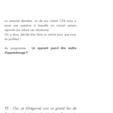
La semaine dernière, un de nos clients CFA nous a 
posé une question à laquelle on n’avait jamais 
répondu (on adore ces situations). 
On a donc décidé d’en faire un article pour que vous 
en profitiez !  
Au programme : 
Un apprenti peut-il être maître 
d’apprentissage ?
PS : Oui, je (Grégoire) suis un grand fan de 