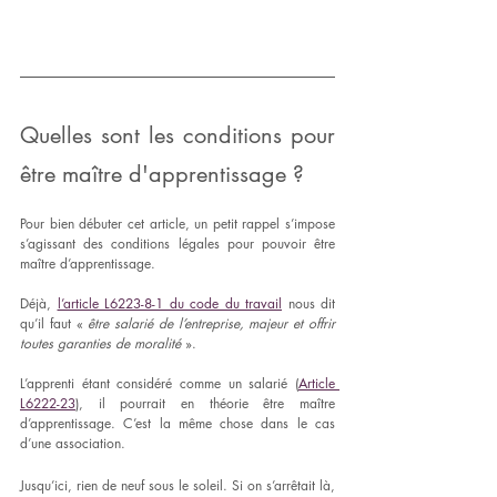
Quelles sont les conditions pour 
être maître d'apprentissage ?
Pour bien débuter cet article, un petit rappel s’impose 
s’agissant des conditions légales pour pouvoir être 
maître d’apprentissage. 
Déjà, 
l’article L6223-8-1 du code du travail
 nous dit 
qu’il faut « 
être salarié de l’entreprise, majeur et offrir 
toutes garanties de moralité
 ». 
L’apprenti étant considéré comme un salarié (
Article 
L6222-23
), il pourrait en théorie être maître 
d’apprentissage. C’est la même chose dans le cas 
d’une association. 
Jusqu’ici, rien de neuf sous le soleil. Si on s’arrêtait là, 