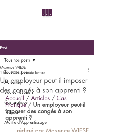
Post
Tous nos posts
Maxence WIESE
Tous nos posts
1 févr. 2024
3 min de lecture
Un employeur peut-il imposer
Actualité
des congés à son apprenti ?
L'acteur du mois
Accueil 
/ 
Articles
 / 
Cas 
Cas pratique
Pratique
 / 
Un employeur peut-il 
imposer des congés à son 
Podcast
apprenti ?
Maître d'Apprentissage
rédigé par Maxence WIESE