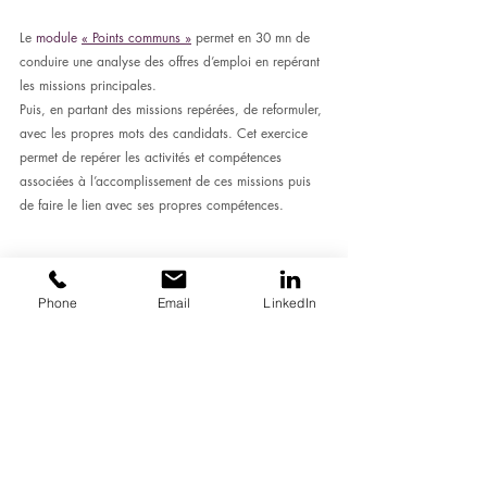
Le 
module 
« Points communs »
 permet en 30 mn de 
conduire une analyse des offres d’emploi en repérant 
les missions principales.
Puis, en partant des missions repérées, de reformuler, 
avec les propres mots des candidats. Cet exercice 
permet de repérer les activités et compétences 
associées à l’accomplissement de ces missions puis 
de faire le lien avec ses propres compétences.
Usage N°5 : Un jeu de 
Phone
Email
LinkedIn
rôle pour faire prendre 
conscience du point de 
vue du recruteur
Cet atelier 
« Jeu du recruteur »
d’une durée de 2 
heures prend la forme d’un jeu de rôle. Il vise à faire 