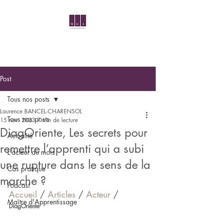
Post
Tous nos posts
Laurence BANCEL-CHARENSOL
Tous nos posts
15 nov. 2023
7 min de lecture
DiagOriente, Les secrets pour
Actualité
remettre l’apprenti qui a subi
L'acteur du mois
une rupture dans le sens de la
Cas pratique
marche ?
Podcast
Accueil 
/ 
Articles
 / 
Acteur
 / 
Maître d'Apprentissage
DiagOriente